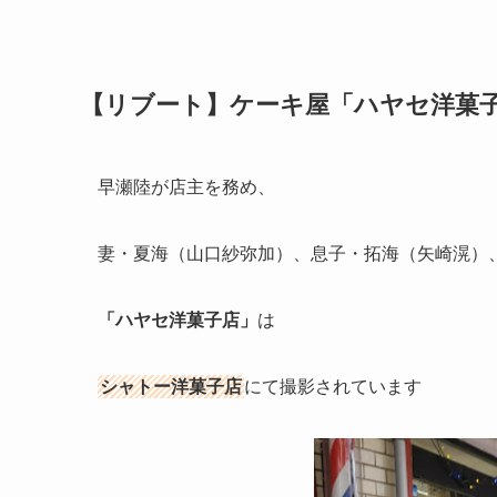
【リブート】ケーキ屋「ハヤセ洋菓子
早瀬陸が店主を務め、
妻・夏海（山口紗弥加）、息子・拓海（矢崎滉）
「ハヤセ洋菓子店」
は
シャトー洋菓子店
にて撮影されています