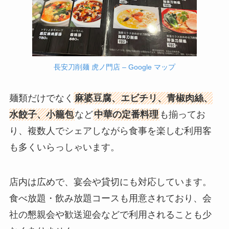
長安刀削麺 虎ノ門店 – Google マップ
麺類だけでなく
麻婆豆腐、エビチリ、青椒肉絲、
水餃子、小籠包
など
中華の定番料理
も揃ってお
り、複数人でシェアしながら食事を楽しむ利用客
も多くいらっしゃいます。
店内は広めで、宴会や貸切にも対応しています。
食べ放題・飲み放題コースも用意されており、会
社の懇親会や歓送迎会などで利用されることも少