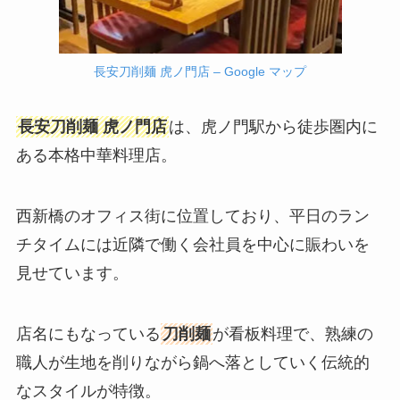
長安刀削麺 虎ノ門店 – Google マップ
長安刀削麺 虎ノ門店
は、虎ノ門駅から徒歩圏内に
ある本格中華料理店。
西新橋のオフィス街に位置しており、平日のラン
チタイムには近隣で働く会社員を中心に賑わいを
見せています。
店名にもなっている
刀削麺
が看板料理で、熟練の
職人が生地を削りながら鍋へ落としていく伝統的
なスタイルが特徴。