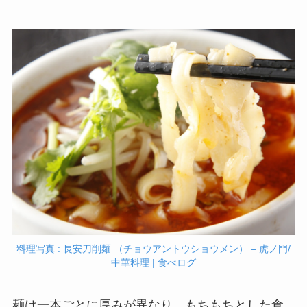
料理写真 : 長安刀削麺 （チョウアントウショウメン） – 虎ノ門/
中華料理 | 食べログ
麺は一本ごとに厚みが異なり、もちもちとした食