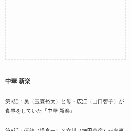
中華 新楽
第3話：昊（玉森裕太）と母・広江（山口智子）が
食事をしていた『中華 新楽』
第5話：伍鉄（堤真一）と立川（細田善彦）が食事