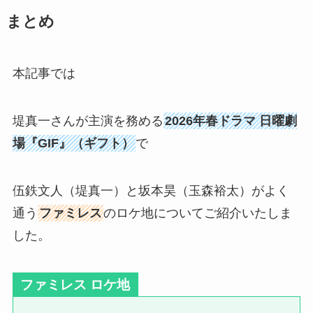
まとめ
本記事では
堤真一さんが主演を務める
2026年春ドラマ 日曜劇
場『
GIF
』（ギフト）
で
伍鉄文人（堤真一）と坂本昊（玉森裕太）がよく
通う
ファミレス
のロケ地についてご紹介いたしま
した。
ファミレス ロケ地