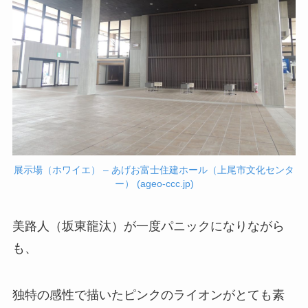
展示場（ホワイエ） – あげお富士住建ホール（上尾市文化センタ
ー） (ageo-ccc.jp)
美路人
（坂東龍汰）が一度パニックになりながら
も、
独特の感性で描いたピンクのライオンがとても素