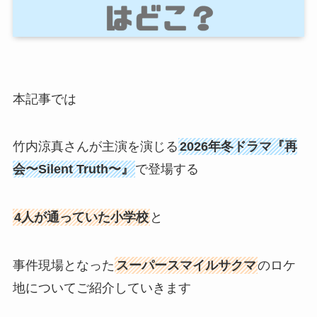
本記事では
竹内涼真さんが主演を演じる
2026年冬ドラマ『再
会〜Silent Truth〜』
で登場する
4人が通っていた小学校
と
事件現場となった
スーパースマイルサクマ
のロケ
地についてご紹介していきます