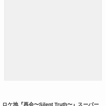
ロケ地
『再会〜Silent Truth〜』
スーパー